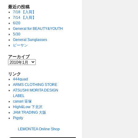
最近の投稿
7/18 【入荷】
7/14 【入荷】
6/20
General for BEAUTY&YOUTH
5/30
General Sunglasses
ビーサン
アーカイブ
リンク
444quad
ARMS CLOTHING STORE
ATSUSHI MORITA DESIGN
LABEL
canari 笹塚
High&Low 下北沢
JAM TRADING 大阪
Pigsty
LEMONTEA Online Shop