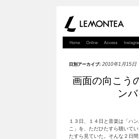
Home
Online
Access
Instagr
日別アーカイブ:
2010年1月15日
画面の向こう
ンバ
１３日、１４日と音楽は「ハン
こ」を、ただひたすら聴いてい
たすら見ていた。そんな２日間