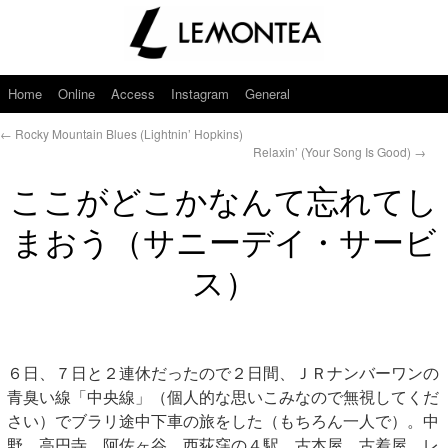
Home
Online
Access
Instagram
General
←
Rocky Mountain Blues (Lightnin’ Hopkins)
Relaxin’ (Your Song Is Good)
→
ここがどこかなんて忘れてし
まおう（サニーデイ・サービ
ス）
６日、７日と２連休だったので２日間、ＪＲナンバーワンの
青臭い線「中央線」（個人的な思いこみなので無視してくだ
さい）でブラリ途中下車の旅をした（もちろん一人で）。中
野、高円寺、阿佐ヶ谷、西荻窪の４駅。古本屋、古着屋、レ