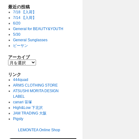
最近の投稿
7/18 【入荷】
7/14 【入荷】
6/20
General for BEAUTY&YOUTH
5/30
General Sunglasses
ビーサン
アーカイブ
リンク
444quad
ARMS CLOTHING STORE
ATSUSHI MORITA DESIGN
LABEL
canari 笹塚
High&Low 下北沢
JAM TRADING 大阪
Pigsty
LEMONTEA Online Shop