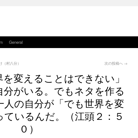
am
General
け（村八分）
次の投稿へ
→
界を変えることはできない」
自分がいる。でもネタを作る
一人の自分が「でも世界を変
っているんだ。（江頭２：５
０）