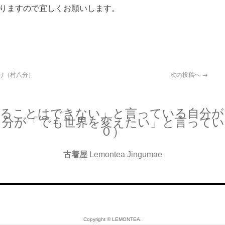
りますので宜しくお願いします。
け（村八分）
次の投稿へ
→
えることはできない」と言っている自分が
自分が「でも世界を変えたい」と言ってい
０）
古着屋
Lemontea Jingumae
Copyright © LEMONTEA.