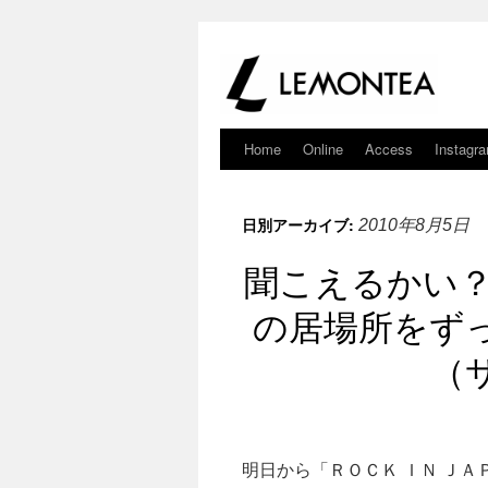
Home
Online
Access
Instagr
日別アーカイブ:
2010年8月5日
聞こえるかい？
の居場所をず
（
明日から「ＲＯＣＫ ＩＮ Ｊ