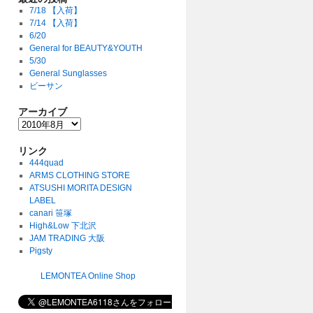
7/18 【入荷】
7/14 【入荷】
6/20
General for BEAUTY&YOUTH
5/30
General Sunglasses
ビーサン
アーカイブ
リンク
444quad
ARMS CLOTHING STORE
ATSUSHI MORITA DESIGN
LABEL
canari 笹塚
High&Low 下北沢
JAM TRADING 大阪
Pigsty
LEMONTEA Online Shop