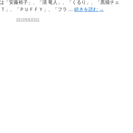
は「安藤裕子」、「清 竜人」、「くるり」、「黒猫チェ
ＥＴ」、「ＰＵＦＦＹ」、「フラ …
続きを読む
→
2010年8月5日