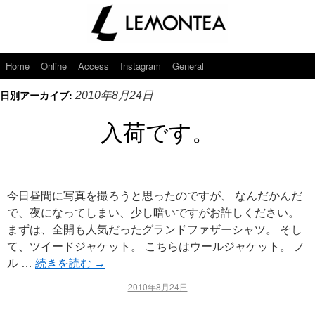
Home
Online
Access
Instagram
General
日別アーカイブ:
2010年8月24日
入荷です。
今日昼間に写真を撮ろうと思ったのですが、 なんだかんだ
で、夜になってしまい、少し暗いですがお許しください。
まずは、全開も人気だったグランドファザーシャツ。 そし
て、ツイードジャケット。 こちらはウールジャケット。 ノ
ル …
続きを読む
→
2010年8月24日