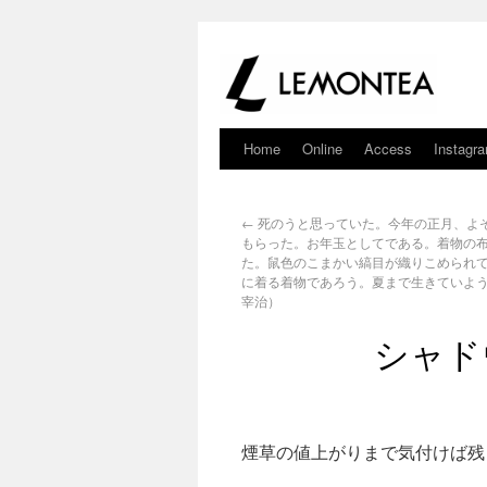
Home
Online
Access
Instagr
←
死のうと思っていた。今年の正月、よ
もらった。お年玉としてである。着物の
た。鼠色のこまかい縞目が織りこめられ
に着る着物であろう。夏まで生きていよ
宰治）
シャド
煙草の値上がりまで気付けば残