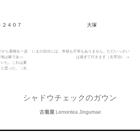
３－５４６７－２４０７ 大塚
そから着物を一反
いまの自分には、幸福も不幸もありません。ただいっさい
布地は麻であっ
は過ぎて行きます（太宰治）
→
ていた。これは夏
うと思った。（太
シャドウチェックのガウン
古着屋
Lemontea Jingumae