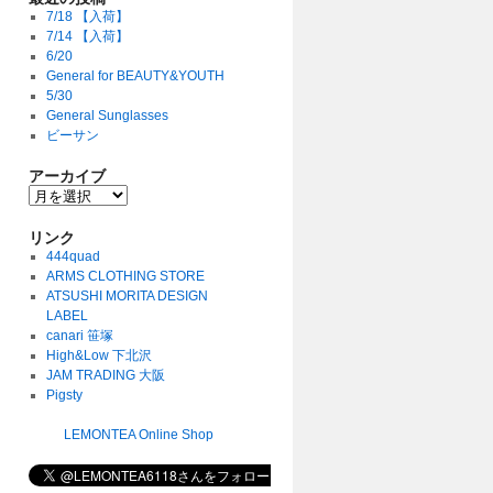
7/18 【入荷】
7/14 【入荷】
6/20
General for BEAUTY&YOUTH
5/30
General Sunglasses
ビーサン
アーカイブ
リンク
444quad
ARMS CLOTHING STORE
ATSUSHI MORITA DESIGN
LABEL
canari 笹塚
High&Low 下北沢
JAM TRADING 大阪
Pigsty
LEMONTEA Online Shop