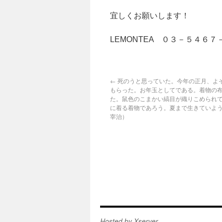
宜しくお願いします！
LEMONTEA ０
←
死のうと思っていた。今年の正月、よ
もらった。お年玉としてである。着物の
た。鼠色のこまかい縞目が織りこめられ
に着る着物であろう。夏まで生きていよ
宰治）
Hosted by Xserver