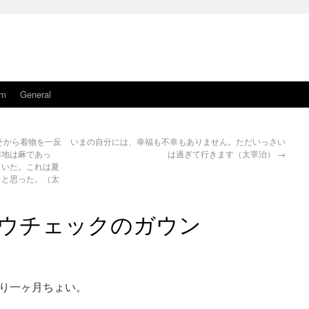
am
General
そから着物を一反
いまの自分には、幸福も不幸もありません。ただいっさい
布地は麻であっ
は過ぎて行きます（太宰治）
→
ていた。これは夏
うと思った。（太
ウチェックのガウン
り一ヶ月ちょい。