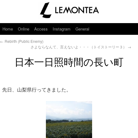
Home
Online
Access
Instagram
General
←
Rebirth (Public Enemy)
さよならなんて、言えないよ・・・（トイストーリー３）
→
日本一日照時間の長い町
先日、山梨県行ってきました。