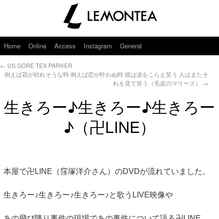
Home
Online
Access
Instagram
General
←
US GORE TEX PARKER
例えば花が枯れそうな時 例えば恋が叶わぬ時 彼は涙をこらえ笑う 人はまたそ
れを見て笑う（毛皮のマリーズ）
→
生きろー♪生きろー♪生きろー
♪（卍LINE）
本屋で卍LINE（窪塚洋介さん）のDVDが流れていました。
生きろー♪生きろー♪生きろー♪と歌うLIVE映像や
あの飛び降り事件の現場であの事件について語る卍LINE