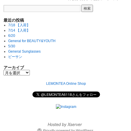
最近の投稿
7/18 【入荷】
7/14 【入荷】
6/20
General for BEAUTY&YOUTH
5/30
General Sunglasses
ビーサン
アーカイブ
LEMONTEA Online Shop
Hosted by Xserver
Proudly powered by WordPress.