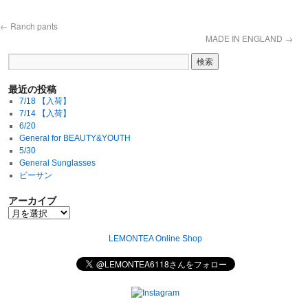
←
Ranch pants
MADE IN ENGLAND
→
最近の投稿
7/18 【入荷】
7/14 【入荷】
6/20
General for BEAUTY&YOUTH
5/30
General Sunglasses
ビーサン
アーカイブ
LEMONTEA Online Shop