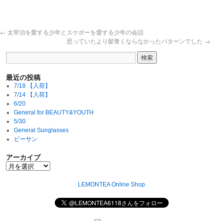
←
太宰治を愛する少年とスケボーを愛する少年の会話
思っていたより髪青くならなかったパターンでした
→
最近の投稿
7/18 【入荷】
7/14 【入荷】
6/20
General for BEAUTY&YOUTH
5/30
General Sunglasses
ビーサン
アーカイブ
LEMONTEA Online Shop