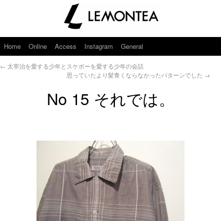
Home
Online
Access
Instagram
General
←
太宰治を愛する少年とスケボーを愛する少年の会話
思っていたより髪青くならなかったパターンでした
→
No 15 それでは。