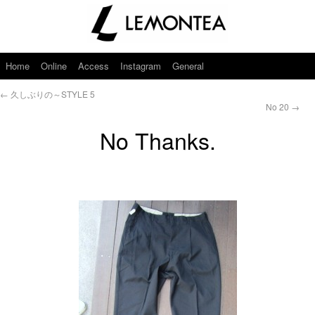
Home
Online
Access
Instagram
General
←
久しぶりの～STYLE 5
No 20
→
No Thanks.