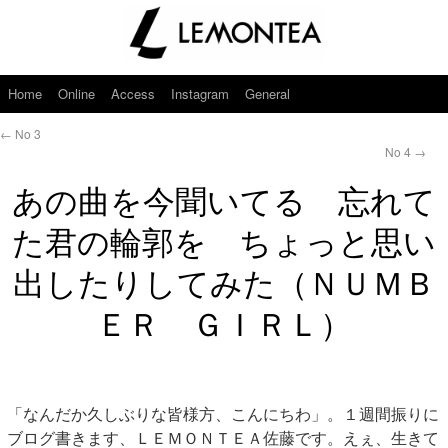
Home
Online
Access
Instagram
General
←
No 3
No 4
→
あの曲を今聞いてる 忘れて
た君の輪郭を ちょっと思い
出したりしてみた（ＮＵＭＢ
ＥＲ ＧＩＲＬ）
「なんだか久しぶりな皆様方、こんにちわ」。１週間振りに
ブログ書きます、ＬＥＭＯＮＴＥＡ佐藤です。えぇ、生きて