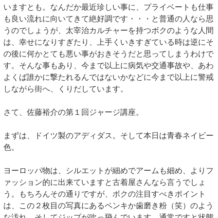
いますとも。なんだか最近珍しい事に、プライベートも仕事
も良い流れに向いてきて絶好調です・・・と普通の人なら思
うのでしょうが、太宰治カルチャーを持つボクのような人間
は、幸せになりすぎたり、上手くいきすぎている時は逆にそ
の後に何かとても悪い事がおきそうだと思ってしまうわけで
す。そんな事もあり、今まで以上に病気や交通事故や、あわ
よくば誰かに撃たれるんではないかなどに今まで以上に警戒
しながら街へ、くりだしています。
さて、佐藤裕介の第１回ジャージ講座。
まずは、ドイツ製のアディダス。そして本日は青春ネイビー
色。
ヨーロッパ物は、シルエットが細めでアームも細め、よりフ
ァッション的に出来ていますと古着屋さんなら言うでしょ
う。もちろんその通りですが、ボクの注目すべきポイント
は、この２枚目の写真にあるペンキか歯磨き粉（笑）のよう
な汚れ、そしてジップが吹っ飛んでいます。通常ですと状態