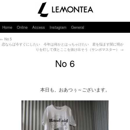
Home
Online
Access
Instagram
General
←
No 5
恋ならば今すぐにしたい 今年は何かとはっちゃけたい 君を悩ます闇に明か
りを灯して僕とここを抜け出そう（サンボマスター）
→
No 6
本日も、おあつぅ～ございます。