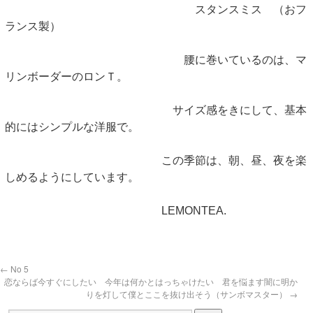
スタンスミス （おフ
ランス製）
腰に巻いているのは、マ
リンボーダーのロンＴ。
サイズ感をきにして、基本
的にはシンプルな洋服で。
この季節は、朝、昼、夜を楽
しめるようにしています。
LEMONTEA.
←
No 5
恋ならば今すぐにしたい 今年は何かとはっちゃけたい 君を悩ます闇に明か
りを灯して僕とここを抜け出そう（サンボマスター）
→