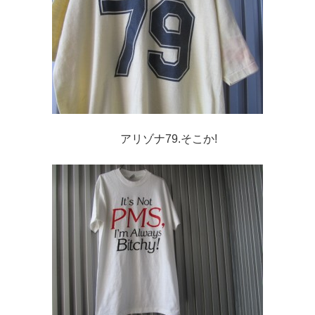
アリゾナ79.そこか!