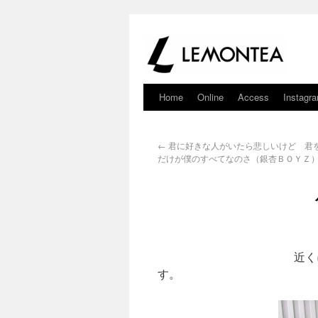
Home
Online
Access
Instagr
←
君に好きな人がいたら悲しいけど 君
だけが僕のすべてなのさ（銀杏ＢＯＹＺ
近くに来ているよう
す。