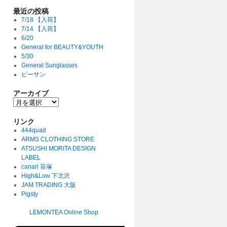
最近の投稿
7/18 【入荷】
7/14 【入荷】
6/20
General for BEAUTY&YOUTH
5/30
General Sunglasses
ビーサン
アーカイブ
リンク
444quad
ARMS CLOTHING STORE
ATSUSHI MORITA DESIGN
LABEL
canari 笹塚
High&Low 下北沢
JAM TRADING 大阪
Pigsty
LEMONTEA Online Shop