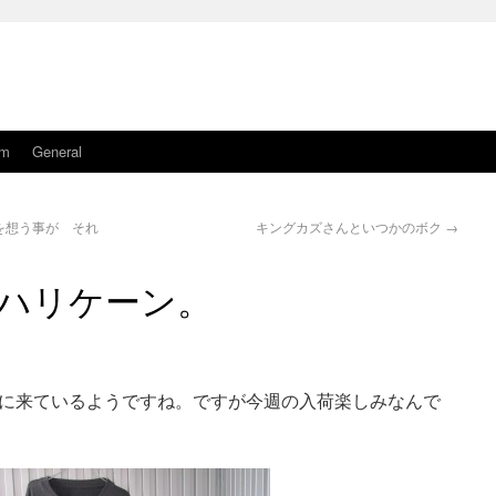
am
General
を想う事が それ
キングカズさんといつかのボク
→
）
ハリケーン。
ですね。ですが今週の入荷楽しみなんで