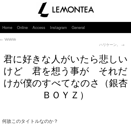
Home
Online
Access
Instagram
General
←
VeVeVe
ハリケーン。
→
君に好きな人がいたら悲しい
けど 君を想う事が それだ
けが僕のすべてなのさ（銀杏
ＢＯＹＺ）
何故このタイトルなのか？