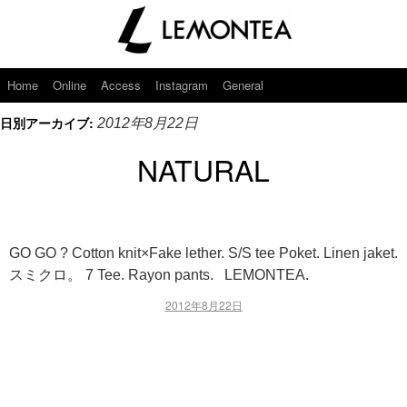
Home
Online
Access
Instagram
General
日別アーカイブ:
2012年8月22日
NATURAL
GO GO ? Cotton knit×Fake lether. S/S tee Poket. Linen jaket.
スミクロ。 7 Tee. Rayon pants. LEMONTEA.
2012年8月22日