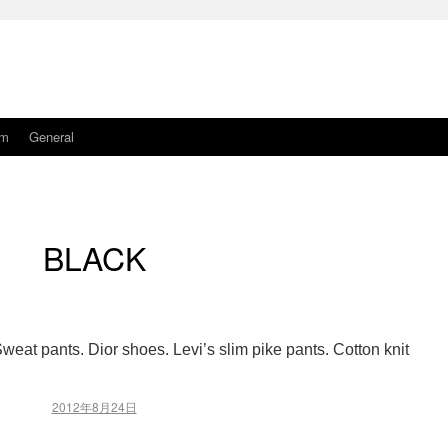
am
General
BLACK
Sweat pants. Dior shoes. Levi’s slim pike pants. Cotton knit
2012年8月24日