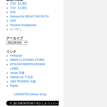
7/18 【入荷】
7/14 【入荷】
6/20
General for BEAUTY&YOUTH
5/30
General Sunglasses
ビーサン
アーカイブ
リンク
444quad
ARMS CLOTHING STORE
ATSUSHI MORITA DESIGN
LABEL
canari 笹塚
High&Low 下北沢
JAM TRADING 大阪
Pigsty
LEMONTEA Online Shop