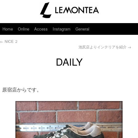
Home
Online
Access
Instagram
General
←
NICE ２
池尻店よりインテリアを紹介
→
DAILY
原宿店からです。