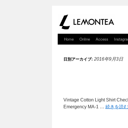
Home
Online
Access
Instagr
日別アーカイブ:
2016年9月3日
Vintage Cotton Light Shirt Che
Emergency MA-1 …
続きを読