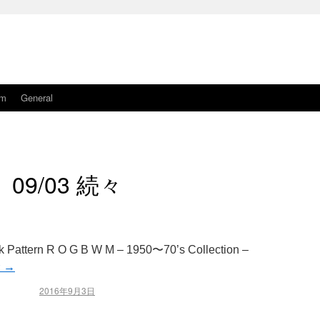
am
General
09/03 続々
ck Pattern R O G B W M – 1950〜70’s Collection –
む
→
2016年9月3日