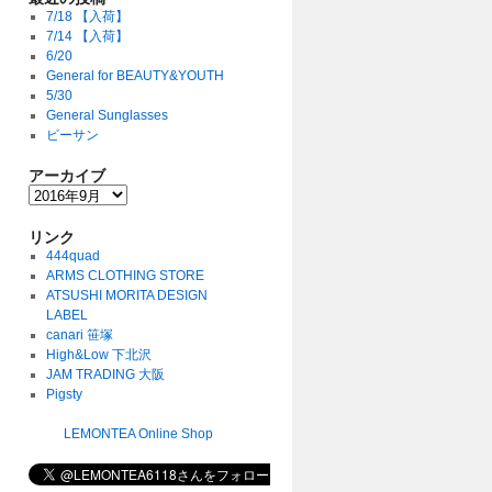
7/18 【入荷】
7/14 【入荷】
6/20
General for BEAUTY&YOUTH
5/30
General Sunglasses
ビーサン
アーカイブ
リンク
444quad
ARMS CLOTHING STORE
ATSUSHI MORITA DESIGN
LABEL
canari 笹塚
High&Low 下北沢
JAM TRADING 大阪
Pigsty
LEMONTEA Online Shop