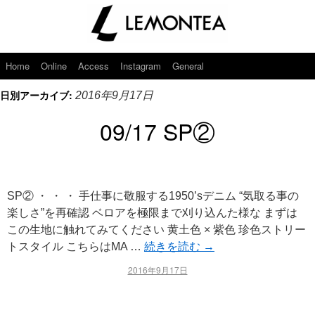
Home
Online
Access
Instagram
General
日別アーカイブ:
2016年9月17日
09/17 SP②
SP② ・ ・ ・ 手仕事に敬服する1950’sデニム “気取る事の
楽しさ”を再確認 ベロアを極限まで刈り込んた様な まずは
この生地に触れてみてください 黄土色 × 紫色 珍色ストリー
トスタイル こちらはMA …
続きを読む
→
2016年9月17日