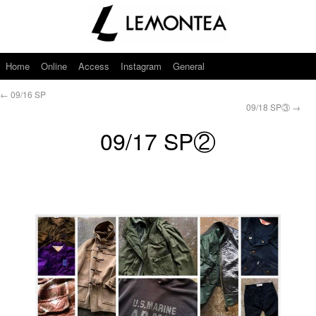
Home
Online
Access
Instagram
General
←
09/16 SP
09/18 SP③
→
09/17 SP②