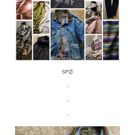
SP②
・
・
・