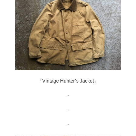
「Vintage Hunter’s Jacket」
・
・
・