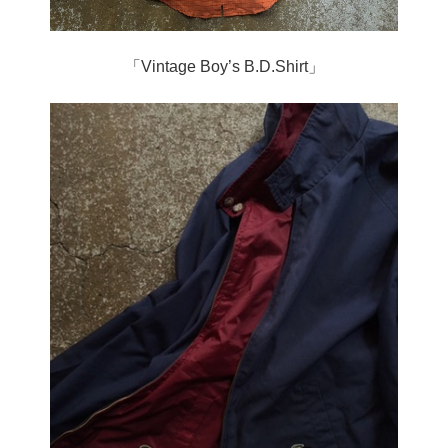
「Vintage Boy’s B.D.Shirt」