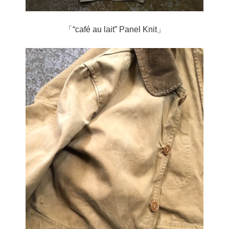
「“café au lait” Panel Knit」