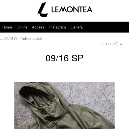
Home
Online
Access
Instagram
General
←
09/15 Old Cotton Jacket
09/17 SP②
→
09/16 SP