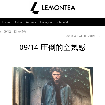
Home
Online
Access
Instagram
General
←
09/12→13 合併号
09/15 Old Cotton Jacket
→
09/14 圧倒的空気感