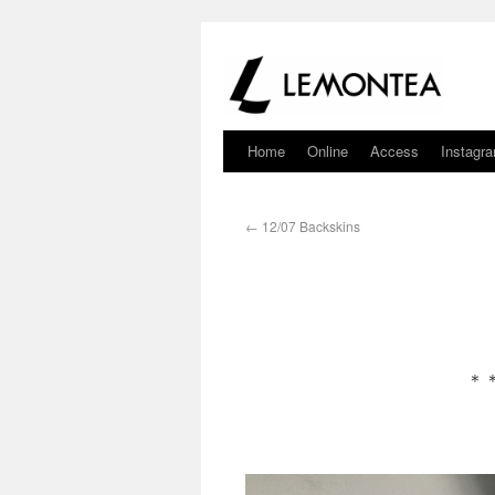
Home
Online
Access
Instagr
←
12/07 Backskins
＊