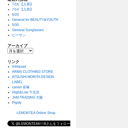
7/18 【入荷】
7/14 【入荷】
6/20
General for BEAUTY&YOUTH
5/30
General Sunglasses
ビーサン
アーカイブ
リンク
444quad
ARMS CLOTHING STORE
ATSUSHI MORITA DESIGN
LABEL
canari 笹塚
High&Low 下北沢
JAM TRADING 大阪
Pigsty
LEMONTEA Online Shop