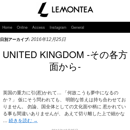
Home
Online
Access
Instagram
General
日別アーカイブ:
2016年12月25日
UNITED KINGDOM -その各方
面から-
英国の重力に引(惹)かれて… 「何故こうも夢中になるの
か？」 仮にそう問われても、 明朗な答えは持ち合わせてお
りません。 勿論、国全体としての文化面や柄に 惹かれてい
る事も間違いありませんが、 あえて切り離した上で細かな
…
続きを読む
→