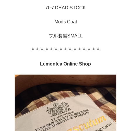
70s’ DEAD STOCK
Mods Coat
フル装備SMALL
＊＊＊＊＊＊＊＊＊＊＊＊＊＊＊
Lemontea Online Shop