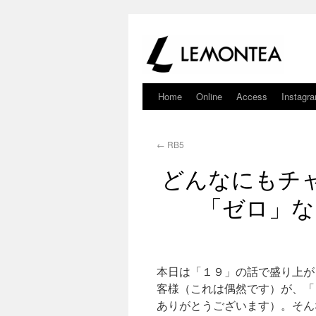
Home
Online
Access
Instagr
←
RB5
どんなにもチ
「ゼロ」な
本日は「１９」の話で盛り上が
客様（これは偶然です）が、「
ありがとうございます）。そん