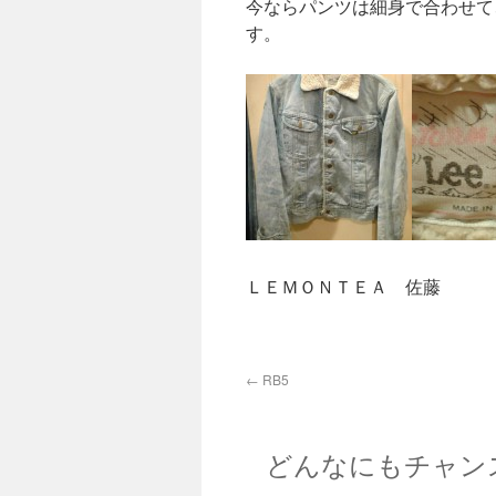
今ならパンツは細身で合わせて
す。
ＬＥＭＯＮＴＥＡ 佐藤
←
RB5
どんなにもチャン