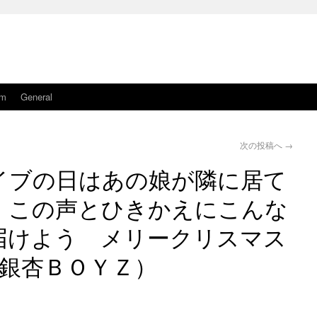
am
General
次の投稿へ
→
イブの日はあの娘が隣に居て
 この声とひきかえにこんな
届けよう メリークリスマス
銀杏ＢＯＹＺ）