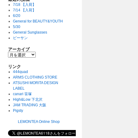
7/18 【入荷】
7/14 【入荷】
6/20
General for BEAUTY&YOUTH
5/30
General Sunglasses
ビーサン
アーカイブ
リンク
444quad
ARMS CLOTHING STORE
ATSUSHI MORITA DESIGN
LABEL
canari 笹塚
High&Low 下北沢
JAM TRADING 大阪
Pigsty
LEMONTEA Online Shop