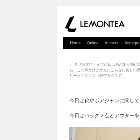
Home
Online
Access
Instagr
←
クリスマス・イブの日はあの娘が隣に
あ この声とひきかえにこんなに美しい
リークリスマス（銀杏ＢＯＹＺ）
今日は靴やボアジャンに関して
今日はバック２点とアウターを