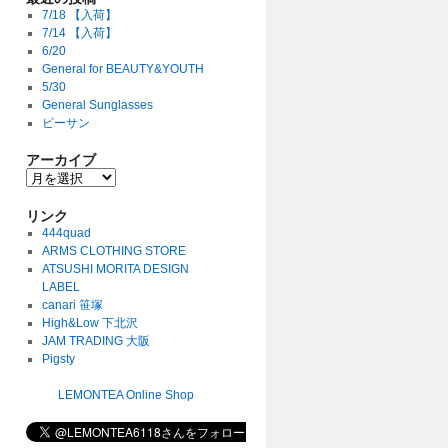
7/18 【入荷】
7/14 【入荷】
6/20
General for BEAUTY&YOUTH
5/30
General Sunglasses
ビーサン
アーカイブ
リンク
444quad
ARMS CLOTHING STORE
ATSUSHI MORITA DESIGN
LABEL
canari 笹塚
High&Low 下北沢
JAM TRADING 大阪
Pigsty
LEMONTEA Online Shop