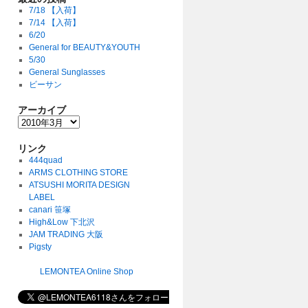
7/18 【入荷】
7/14 【入荷】
6/20
General for BEAUTY&YOUTH
5/30
General Sunglasses
ビーサン
アーカイブ
リンク
444quad
ARMS CLOTHING STORE
ATSUSHI MORITA DESIGN
LABEL
canari 笹塚
High&Low 下北沢
JAM TRADING 大阪
Pigsty
LEMONTEA Online Shop