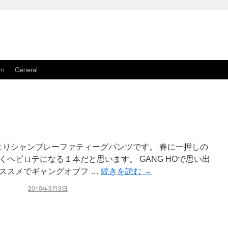
am
General
Oよりシャンブレーファティーグパンツです。 春に一押しの
ヘビロテになる１本だと思います。 GANG HOで思い出
ススメでギャングオブフ …
続きを読む
→
2010年3月3日