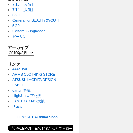
7/18 【入荷】
7/14 【入荷】
6/20
General for BEAUTY&YOUTH
5/30
General Sunglasses
ビーサン
アーカイブ
リンク
444quad
ARMS CLOTHING STORE
ATSUSHI MORITA DESIGN
LABEL
canari 笹塚
High&Low 下北沢
JAM TRADING 大阪
Pigsty
LEMONTEA Online Shop