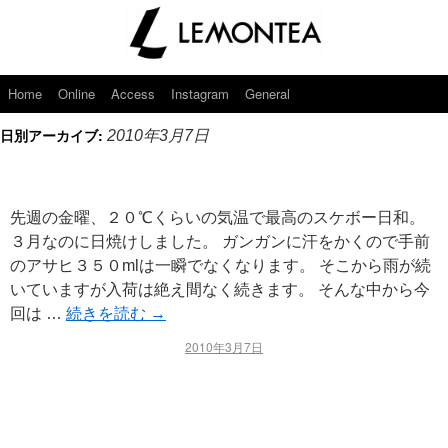
Home
Online
Access
Instagram
General
日別アーカイブ:
2010年3月7日
先週の金曜、２０℃くらいの気温で最高のスケボー日和。
３月なのに日焼けしました。 ガンガンに汗をかくので手前
のアサヒ３５０mlは一瞬でなくなります。 そこから雨が続
いていますが入荷は絶え間なく続きます。 そんな中から今
回は …
続きを読む
→
2010年3月7日