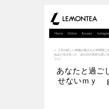
Home
Online
Access
Instagr
←
３月の眩しい制服が残された時間惜し
ぬほど泣き笑った あの日の気持ち思い
フェ）
あなたと過ご
せないｍｙ 