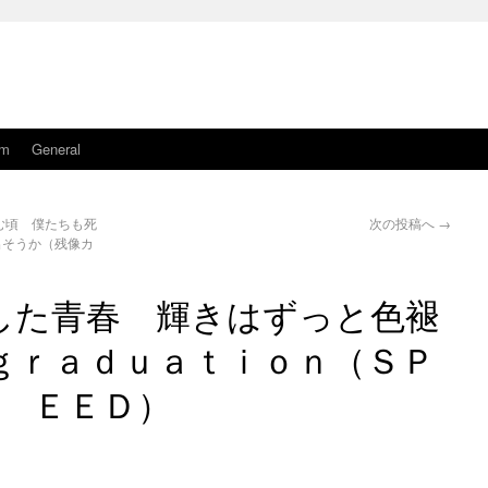
am
General
む頃 僕たちも死
次の投稿へ
→
出そうか（残像カ
した青春 輝きはずっと色褪
ｇｒａｄｕａｔｉｏｎ（ＳＰ
ＥＥＤ）