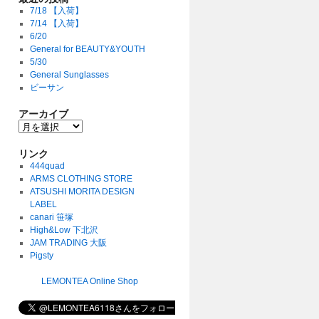
7/18 【入荷】
7/14 【入荷】
6/20
General for BEAUTY&YOUTH
5/30
General Sunglasses
ビーサン
アーカイブ
リンク
444quad
ARMS CLOTHING STORE
ATSUSHI MORITA DESIGN
LABEL
canari 笹塚
High&Low 下北沢
JAM TRADING 大阪
Pigsty
LEMONTEA Online Shop