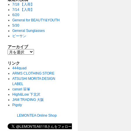
7/18 【入荷】
7/14 【入荷】
6/20
General for BEAUTY&YOUTH
5/30
General Sunglasses
ビーサン
アーカイブ
リンク
444quad
ARMS CLOTHING STORE
ATSUSHI MORITA DESIGN
LABEL
canari 笹塚
High&Low 下北沢
JAM TRADING 大阪
Pigsty
LEMONTEA Online Shop