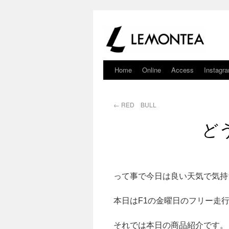
Home
Online
Access
Instagr
←
RED BULL
ど
って事で今日は良い天気で気持
本日はF1の金曜日のフリー走
それでは本日の商品紹介です。