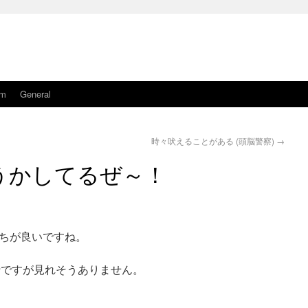
am
General
時々吠えることがある (頭脳警察)
→
うかしてるぜ～！
ちが良いですね。
行ですが見れそうありません。