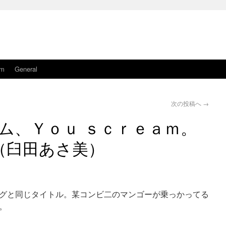
am
General
次の投稿へ
→
ム、Ｙｏｕ ｓｃｒｅａｍ。
（臼田あさ美）
グと同じタイトル。某コンビ二のマンゴーが乗っかってる
。