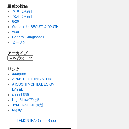
最近の投稿
7/18 【入荷】
7/14 【入荷】
6/20
General for BEAUTY&YOUTH
5/30
General Sunglasses
ビーサン
アーカイブ
リンク
444quad
ARMS CLOTHING STORE
ATSUSHI MORITA DESIGN
LABEL
canari 笹塚
High&Low 下北沢
JAM TRADING 大阪
Pigsty
LEMONTEA Online Shop