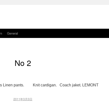
am
General
No 2
n pants. Knit cardigan. Coach jaket. LEMONT
2011年3月3日