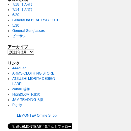
7/18 【入荷】
7/14 【入荷】
6/20
General for BEAUTY&YOUTH
5/30
General Sunglasses
ビーサン
アーカイブ
リンク
444quad
ARMS CLOTHING STORE
ATSUSHI MORITA DESIGN
LABEL
canari 笹塚
High&Low 下北沢
JAM TRADING 大阪
Pigsty
LEMONTEA Online Shop