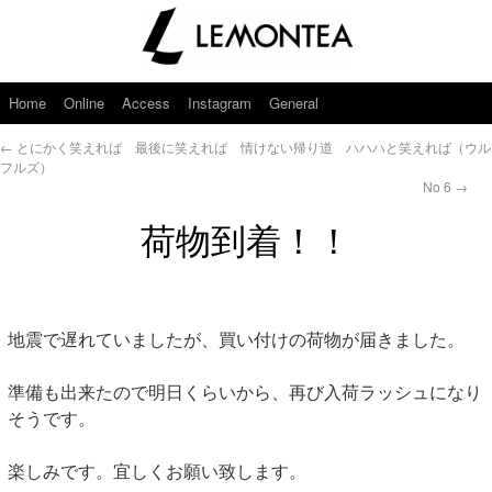
Home
Online
Access
Instagram
General
←
とにかく笑えれば 最後に笑えれば 情けない帰り道 ハハハと笑えれば（ウル
フルズ）
No 6
→
荷物到着！！
地震で遅れていましたが、買い付けの荷物が届きました。
準備も出来たので明日くらいから、再び入荷ラッシュになり
そうです。
楽しみです。宜しくお願い致します。