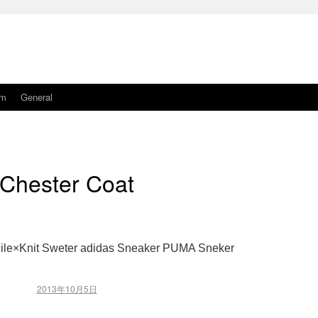
am
General
Chester Coat
Pile×Knit Sweter adidas Sneaker PUMA Sneker
2013年10月5日