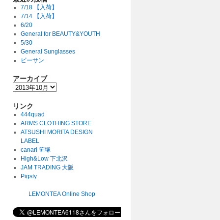
7/18 【入荷】
7/14 【入荷】
6/20
General for BEAUTY&YOUTH
5/30
General Sunglasses
ビーサン
アーカイブ
リンク
444quad
ARMS CLOTHING STORE
ATSUSHI MORITA DESIGN
LABEL
canari 笹塚
High&Low 下北沢
JAM TRADING 大阪
Pigsty
LEMONTEA Online Shop