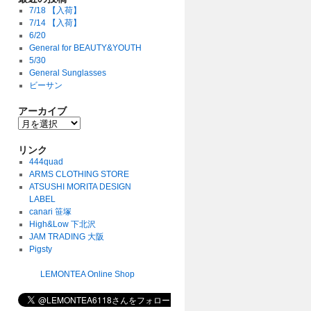
7/18 【入荷】
7/14 【入荷】
6/20
General for BEAUTY&YOUTH
5/30
General Sunglasses
ビーサン
アーカイブ
リンク
444quad
ARMS CLOTHING STORE
ATSUSHI MORITA DESIGN
LABEL
canari 笹塚
High&Low 下北沢
JAM TRADING 大阪
Pigsty
LEMONTEA Online Shop