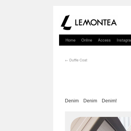
Home
Online
Access
Instagr
←
Duffle Coat
Denim Denim Denim!