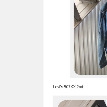
Levi’s 507XX 2nd.