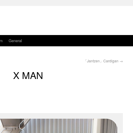
am
General
「Jantzen」Cardigan
→
X MAN