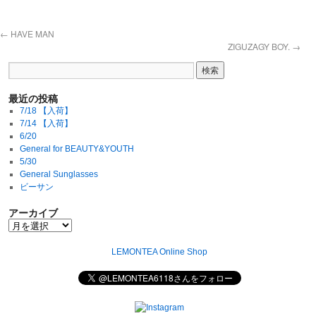
←
HAVE MAN
ZIGUZAGY BOY.
→
最近の投稿
7/18 【入荷】
7/14 【入荷】
6/20
General for BEAUTY&YOUTH
5/30
General Sunglasses
ビーサン
アーカイブ
LEMONTEA Online Shop