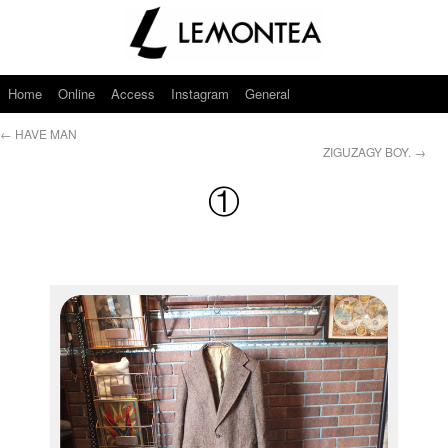
Home
Online
Access
Instagram
General
←
HAVE MAN
ZIGUZAGY BOY.
→
①