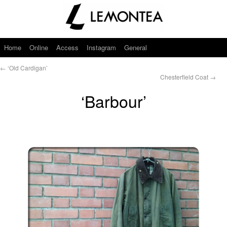
Home
Online
Access
Instagram
General
←
‘Old Cardigan’
Chesterfield Coat
→
‘Barbour’