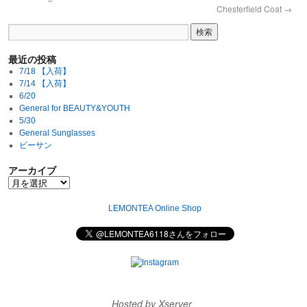
Chesterfield Coat
→
最近の投稿
7/18 【入荷】
7/14 【入荷】
6/20
General for BEAUTY&YOUTH
5/30
General Sunglasses
ビーサン
アーカイブ
LEMONTEA Online Shop
Hosted by Xserver