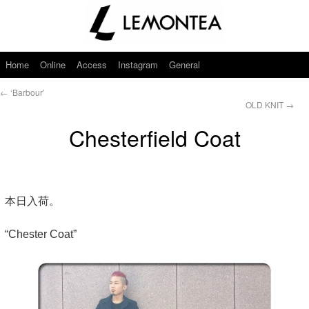
Home
Online
Access
Instagram
General
←
‘Barbour’
OLD KNIT
→
Chesterfield Coat
本日入荷。
“Chester Coat”