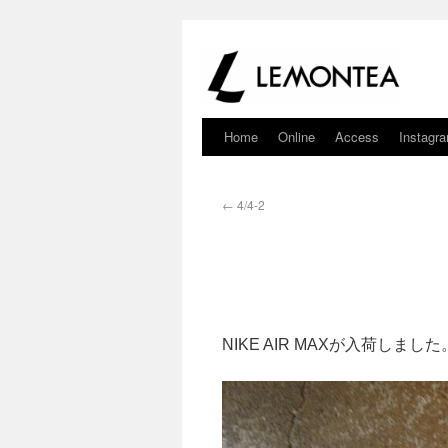
Home
Online
Access
Instagr
←
4/4-2
NIKE AIR MAXが入荷しました