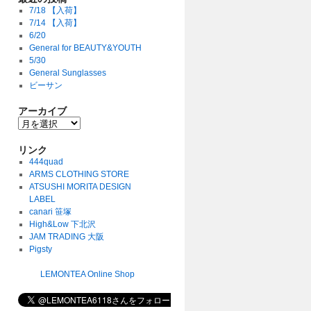
7/18 【入荷】
7/14 【入荷】
6/20
General for BEAUTY&YOUTH
5/30
General Sunglasses
ビーサン
アーカイブ
リンク
444quad
ARMS CLOTHING STORE
ATSUSHI MORITA DESIGN
LABEL
canari 笹塚
High&Low 下北沢
JAM TRADING 大阪
Pigsty
LEMONTEA Online Shop