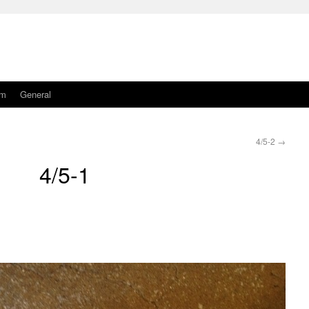
am
General
4/5-2
→
4/5-1
。