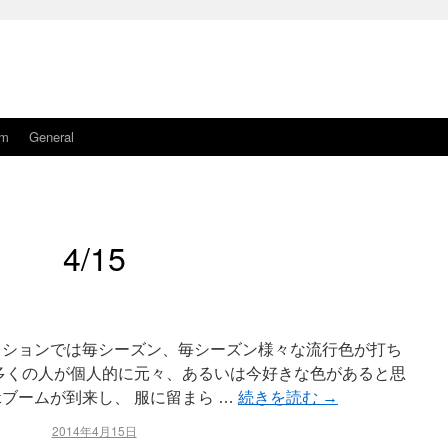
am
General
4/15
ッションでは毎シーズン、毎シーズン様々な流行色が打ち
 多くの人が個人的に元々、あるいは今好きな色があると思
ブームが到来し、 服に留まら …
続きを読む
→
2014年4月15日