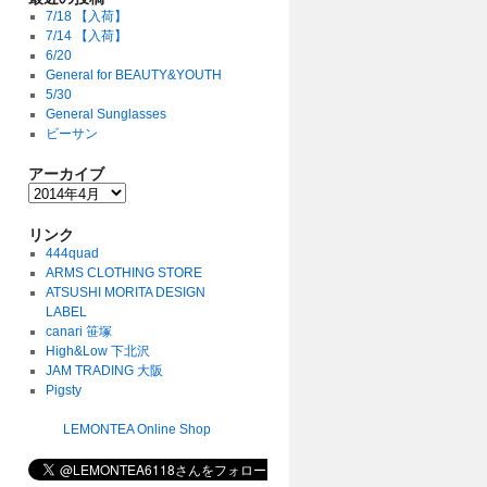
7/18 【入荷】
7/14 【入荷】
6/20
General for BEAUTY&YOUTH
5/30
General Sunglasses
ビーサン
アーカイブ
リンク
444quad
ARMS CLOTHING STORE
ATSUSHI MORITA DESIGN
LABEL
canari 笹塚
High&Low 下北沢
JAM TRADING 大阪
Pigsty
LEMONTEA Online Shop