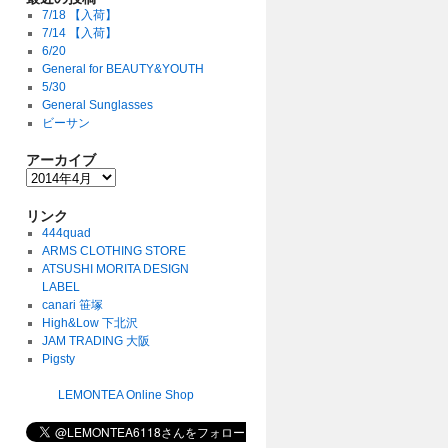
7/18 【入荷】
7/14 【入荷】
6/20
General for BEAUTY&YOUTH
5/30
General Sunglasses
ビーサン
アーカイブ
リンク
444quad
ARMS CLOTHING STORE
ATSUSHI MORITA DESIGN
LABEL
canari 笹塚
High&Low 下北沢
JAM TRADING 大阪
Pigsty
LEMONTEA Online Shop