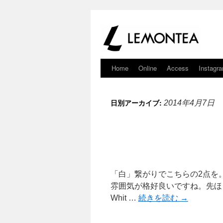
Home
Online
Access
Instagr
日別アーカイブ:
2014年4月7日
「白」繋がりでこちらの2点を。 OLD 
雰囲気が格好良いですね。先ほどの白
Whit …
続きを読む
→