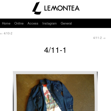
Home
Online
Access
Instagram
General
←
4/10-2
4/11-2
→
4/11-1